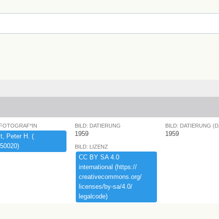
 FOTOGRAF*IN
BILD: DATIERUNG
BILD: DATIERUNG (
1959
1959
,​ ​Peter ​H.​ ​(​
50020)​
BILD: LIZENZ
CC ​BY ​SA ​4.​0 ​
international ​(​https:​/​/​
creativecommons.​org/​
licenses/​by-​sa/​4.​0/​
legalcode)​