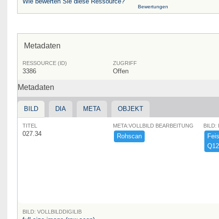
Wie bewerten Sie diese Ressource?
Bewertungen
Metadaten
RESSOURCE (ID)
ZUGRIFF
3386
Offen
Metadaten
BILD
DIA
META
OBJEKT
TITEL
META:VOLLBILD BEARBEITUNG
BILD:
027.34
Rohscan
Feist
Q12
BILD: VOLLBILDDIGILIB