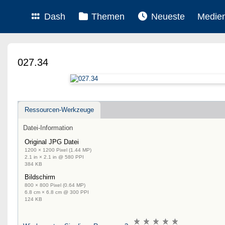
Dash
Themen
Neueste
Medie
027.34
Ressourcen-Werkzeuge
Datei-Information
Original JPG Datei
1200 × 1200 Pixel (1.44 MP)
2.1 in × 2.1 in @ 580 PPI
384 KB
Bildschirm
800 × 800 Pixel (0.64 MP)
6.8 cm × 6.8 cm @ 300 PPI
124 KB