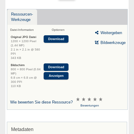
Ressourcen-
Werkzeuge
Datei-Information
Optionen
Weitergeben
Original JPG Datei
Download
1200 × 1200 Pixel
Bildwerkzeuge
(1.44 MP)
2.1 in × 2.1 in @ 580
PPI
343 KB
Bildschirm
Download
800 × 800 Pixel (0.64
MP)
Anzeigen
6.8 cm × 6.8 cm @
300 PPI
110 KB
Wie bewerten Sie diese Ressource?
Bewertungen
Metadaten