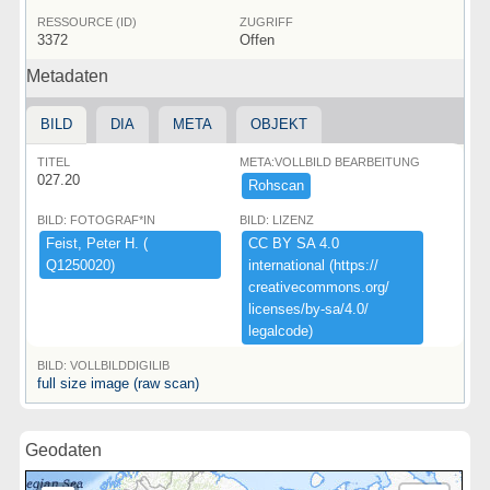
RESSOURCE (ID)
ZUGRIFF
3372
Offen
Metadaten
BILD
DIA
META
OBJEKT
TITEL
META:VOLLBILD BEARBEITUNG
027.20
Rohscan
BILD: FOTOGRAF*IN
BILD: LIZENZ
Feist,​ ​Peter ​H.​ ​(​
CC ​BY ​SA ​4.​0 ​
Q1250020)​
international ​(​https:​/​/​
creativecommons.​org/​
licenses/​by-​sa/​4.​0/​
legalcode)​
BILD: VOLLBILDDIGILIB
full size image (raw scan)
Geodaten