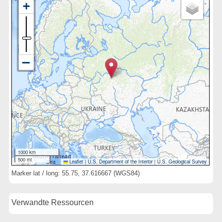
1000 km
500 mi
Leaflet
|
U.S. Department of the Interior
|
U.S. Geological Survey
Marker lat / long: 55.75, 37.616667 (WGS84)
Verwandte Ressourcen