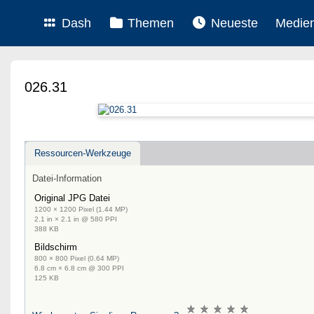
Dash
Themen
Neueste
Medie
026.31
Ressourcen-Werkzeuge
Datei-Information
Original JPG Datei
1200 × 1200 Pixel (1.44 MP)
2.1 in × 2.1 in @ 580 PPI
388 KB
Bildschirm
800 × 800 Pixel (0.64 MP)
6.8 cm × 6.8 cm @ 300 PPI
125 KB