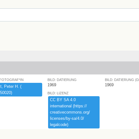
 FOTOGRAF*IN
BILD: DATIERUNG
BILD: DATIERUNG (
1969
1969
,​ ​Peter ​H.​ ​(​
50020)​
BILD: LIZENZ
CC ​BY ​SA ​4.​0 ​
international ​(​https:​/​/​
creativecommons.​org/​
licenses/​by-​sa/​4.​0/​
legalcode)​