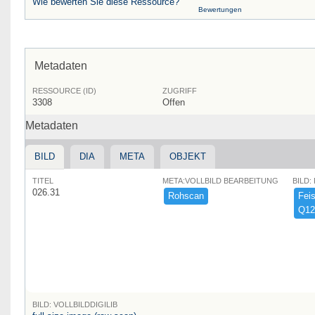
Wie bewerten Sie diese Ressource?
Bewertungen
Metadaten
RESSOURCE (ID)
ZUGRIFF
3308
Offen
Metadaten
BILD
DIA
META
OBJEKT
TITEL
META:VOLLBILD BEARBEITUNG
BILD:
026.31
Rohscan
Feist
Q12
BILD: VOLLBILDDIGILIB