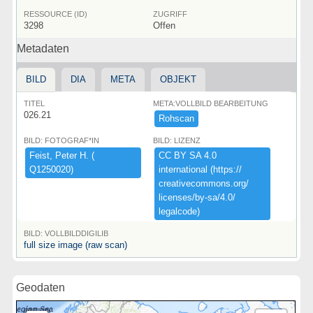
RESSOURCE (ID)
ZUGRIFF
3298
Offen
Metadaten
BILD
DIA
META
OBJEKT
TITEL
META:VOLLBILD BEARBEITUNG
026.21
Rohscan
BILD: FOTOGRAF*IN
BILD: LIZENZ
Feist,​ ​Peter ​H.​ ​(​
CC ​BY ​SA ​4.​0 ​
Q1250020)​
international ​(​https:​/​/​
creativecommons.​org/​
licenses/​by-​sa/​4.​0/​
legalcode)​
BILD: VOLLBILDDIGILIB
full size image (raw scan)
Geodaten