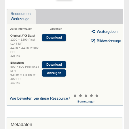
Ressourcen-
Werkzeuge
Datei-Information
Optionen
Weitergeben
Original JPG Datei
Download
1200 × 1200 Pixel
Bildwerkzeuge
(1.44 MP)
2.1 in × 2.1 in @ 580
PPI
425 KB
Bildschirm
Download
800 × 800 Pixel (0.64
MP)
Anzeigen
6.8 cm × 6.8 cm @
300 PPI
140 KB
Wie bewerten Sie diese Ressource?
Bewertungen
Metadaten