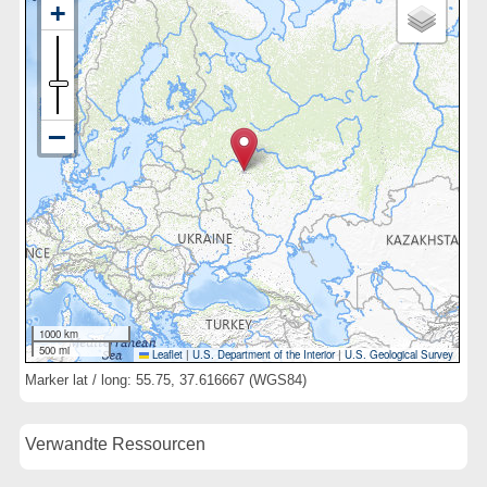
1000 km
500 mi
Leaflet
|
U.S. Department of the Interior
|
U.S. Geological Survey
Marker lat / long: 55.75, 37.616667 (WGS84)
Verwandte Ressourcen