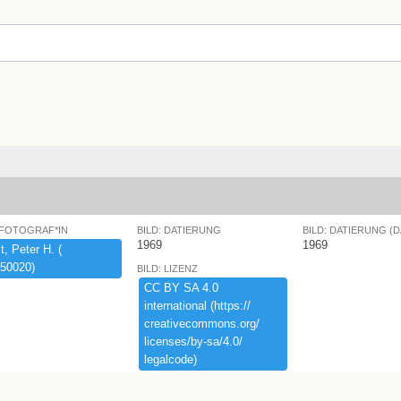
 FOTOGRAF*IN
BILD: DATIERUNG
BILD: DATIERUNG (
1969
1969
,​ ​Peter ​H.​ ​(​
50020)​
BILD: LIZENZ
CC ​BY ​SA ​4.​0 ​
international ​(​https:​/​/​
creativecommons.​org/​
licenses/​by-​sa/​4.​0/​
legalcode)​