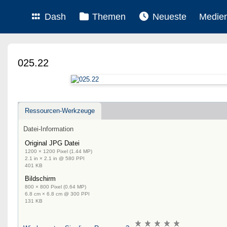
Dash
Themen
Neueste
Medie
025.22
Ressourcen-Werkzeuge
Datei-Information
Original JPG Datei
1200 × 1200 Pixel (1.44 MP)
2.1 in × 2.1 in @ 580 PPI
401 KB
Bildschirm
800 × 800 Pixel (0.64 MP)
6.8 cm × 6.8 cm @ 300 PPI
131 KB