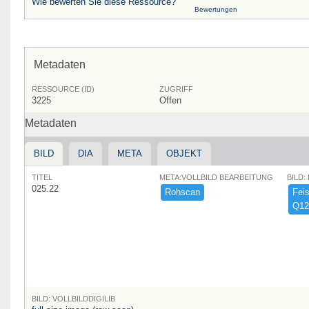
Wie bewerten Sie diese Ressource?
Bewertungen
Metadaten
RESSOURCE (ID)
ZUGRIFF
3225
Offen
Metadaten
BILD
DIA
META
OBJEKT
TITEL
META:VOLLBILD BEARBEITUNG
BILD:
025.22
Rohscan
Feist
Q12
BILD: VOLLBILDDIGILIB