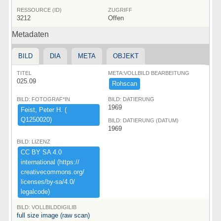
RESSOURCE (ID)
ZUGRIFF
3212
Offen
Metadaten
BILD
DIA
META
OBJEKT
TITEL
META:VOLLBILD BEARBEITUNG
025.09
Rohscan
BILD: FOTOGRAF*IN
BILD: DATIERUNG
1969
Feist,​ ​Peter ​H.​ ​(​
Q1250020)​
BILD: DATIERUNG (DATUM)
1969
BILD: LIZENZ
CC ​BY ​SA ​4.​0 ​
international ​(​https:​/​/​
creativecommons.​org/​
licenses/​by-​sa/​4.​0/​
legalcode)​
BILD: VOLLBILDDIGILIB
full size image (raw scan)