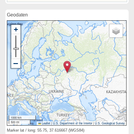
Geodaten
1000 km
500 mi
Leaflet
|
U.S. Department of the Interior
|
U.S. Geological Survey
Marker lat / long: 55.75, 37.616667 (WGS84)