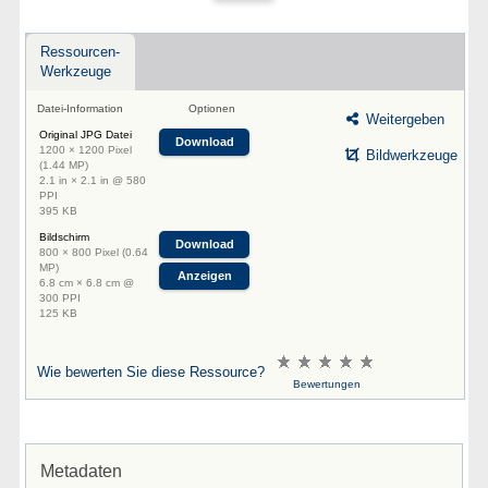
Ressourcen-
Werkzeuge
Datei-Information
Optionen
Weitergeben
Original JPG Datei
Download
1200 × 1200 Pixel
Bildwerkzeuge
(1.44 MP)
2.1 in × 2.1 in @ 580
PPI
395 KB
Bildschirm
Download
800 × 800 Pixel (0.64
MP)
Anzeigen
6.8 cm × 6.8 cm @
300 PPI
125 KB
Wie bewerten Sie diese Ressource?
Bewertungen
Metadaten