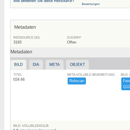
Wie bewerten Sie diese Ressource?
Bewertungen
Metadaten
RESSOURCE (ID)
ZUGRIFF
3193
Offen
Metadaten
BILD
DIA
META
OBJEKT
TITEL
META:VOLLBILD BEARBEITUNG
BILD:
024.66
Rohscan
Feist
Q12
BILD: VOLLBILDDIGILIB