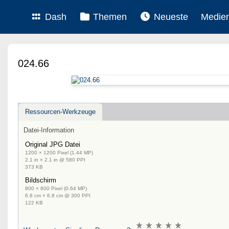
Dash
Themen
Neueste
Medie
024.66
Ressourcen-Werkzeuge
Datei-Information
Original JPG Datei
1200 × 1200 Pixel (1.44 MP)
2.1 in × 2.1 in @ 580 PPI
373 KB
Bildschirm
800 × 800 Pixel (0.64 MP)
6.8 cm × 6.8 cm @ 300 PPI
122 KB