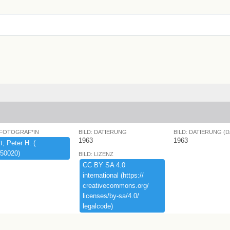
 FOTOGRAF*IN
BILD: DATIERUNG
BILD: DATIERUNG (
1963
1963
,​ ​Peter ​H.​ ​(​
50020)​
BILD: LIZENZ
CC ​BY ​SA ​4.​0 ​
international ​(​https:​/​/​
creativecommons.​org/​
licenses/​by-​sa/​4.​0/​
legalcode)​