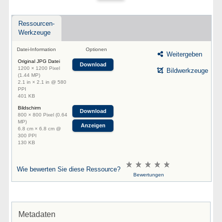
Ressourcen-
Werkzeuge
Datei-Information
Optionen
Weitergeben
Original JPG Datei
Download
1200 × 1200 Pixel
Bildwerkzeuge
(1.44 MP)
2.1 in × 2.1 in @ 580
PPI
401 KB
Bildschirm
Download
800 × 800 Pixel (0.64
MP)
Anzeigen
6.8 cm × 6.8 cm @
300 PPI
130 KB
Wie bewerten Sie diese Ressource?
Bewertungen
Metadaten