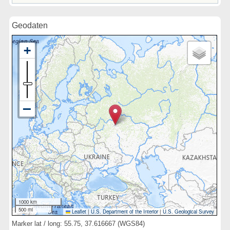
Geodaten
1000 km
500 mi
Leaflet
|
U.S. Department of the Interior
|
U.S. Geological Survey
Marker lat / long: 55.75, 37.616667 (WGS84)