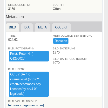
RESSOURCE (ID)
ZUGRIFF
3189
Offen
Metadaten
BILD
DIA
META
OBJEKT
TITEL
META:VOLLBILD BEARBEITUNG
024.62
Rohscan
BILD: FOTOGRAF*IN
BILD: DATIERUNG
1970
Feist,​ ​Peter ​H.​ ​(​
Q1250020)​
BILD: DATIERUNG (DATUM)
1970
BILD: LIZENZ
CC ​BY ​SA ​4.​0 ​
international ​(​https:​/​/​
creativecommons.​org/​
licenses/​by-​sa/​4.​0/​
legalcode)​
BILD: VOLLBILDDIGILIB
full size image (raw scan)