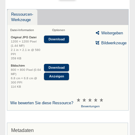
Ressourcen-
Werkzeuge
Datei-Information
Optionen
Weitergeben
Original JPG Datei
Download
1200 × 1200 Pixel
Bildwerkzeuge
(1.44 MP)
2.1 in × 2.1 in @ 580
PPI
359 KB
Bildschirm
Download
800 × 800 Pixel (0.64
MP)
Anzeigen
6.8 cm × 6.8 cm @
300 PPI
114 KB
Wie bewerten Sie diese Ressource?
Bewertungen
Metadaten