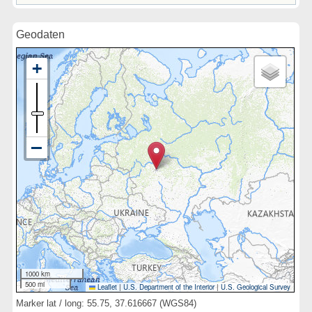
Geodaten
1000 km
500 mi
Leaflet
|
U.S. Department of the Interior
|
U.S. Geological Survey
Marker lat / long: 55.75, 37.616667 (WGS84)