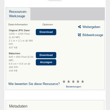
Ressourcen-
Werkzeuge
Datei-Information
Optionen
Weitergeben
Original JPG Datei
Download
1200 × 1200 Pixel
Bildwerkzeuge
(1.44 MP)
2.1 in × 2.1 in @ 580
PPI
437 KB
Bildschirm
Download
800 × 800 Pixel (0.64
MP)
Anzeigen
6.8 cm × 6.8 cm @
300 PPI
144 KB
Wie bewerten Sie diese Ressource?
Bewertungen
Metadaten