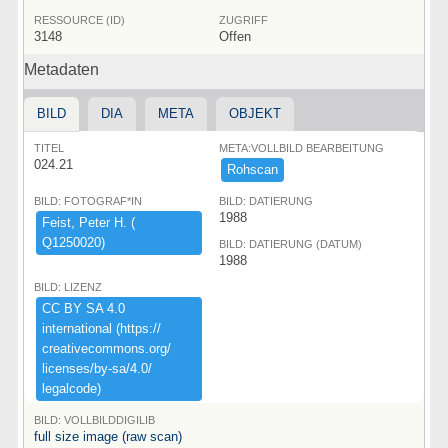
RESSOURCE (ID)
ZUGRIFF
3148
Offen
Metadaten
BILD
DIA
META
OBJEKT
TITEL
META:VOLLBILD BEARBEITUNG
024.21
Rohscan
BILD: FOTOGRAF*IN
BILD: DATIERUNG
1988
Feist,​ ​Peter ​H.​ ​(​
Q1250020)​
BILD: DATIERUNG (DATUM)
1988
BILD: LIZENZ
CC ​BY ​SA ​4.​0 ​
international ​(​https:​/​/​
creativecommons.​org/​
licenses/​by-​sa/​4.​0/​
legalcode)​
BILD: VOLLBILDDIGILIB
full size image (raw scan)