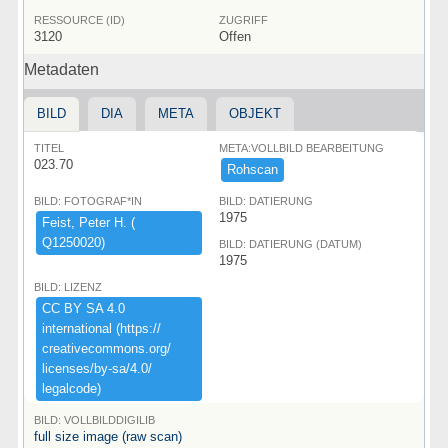
RESSOURCE (ID)
ZUGRIFF
3120
Offen
Metadaten
BILD
DIA
META
OBJEKT
TITEL
META:VOLLBILD BEARBEITUNG
023.70
Rohscan
BILD: FOTOGRAF*IN
BILD: DATIERUNG
1975
Feist,​ ​Peter ​H.​ ​(​
Q1250020)​
BILD: DATIERUNG (DATUM)
1975
BILD: LIZENZ
CC ​BY ​SA ​4.​0 ​
international ​(​https:​/​/​
creativecommons.​org/​
licenses/​by-​sa/​4.​0/​
legalcode)​
BILD: VOLLBILDDIGILIB
full size image (raw scan)