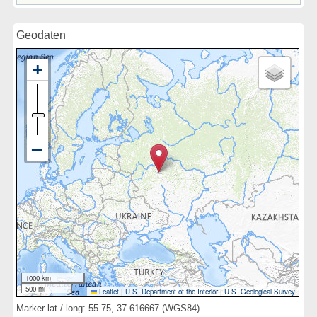
Geodaten
1000 km
500 mi
Leaflet
|
U.S. Department of the Interior
|
U.S. Geological Survey
Marker lat / long: 55.75, 37.616667 (WGS84)