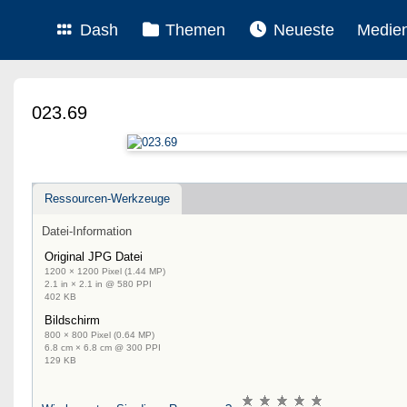
Dash
Themen
Neueste
Medie
023.69
Ressourcen-Werkzeuge
Datei-Information
Original JPG Datei
1200 × 1200 Pixel (1.44 MP)
2.1 in × 2.1 in @ 580 PPI
402 KB
Bildschirm
800 × 800 Pixel (0.64 MP)
6.8 cm × 6.8 cm @ 300 PPI
129 KB