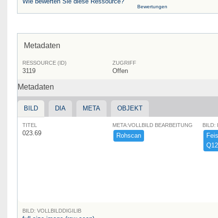
Wie bewerten Sie diese Ressource?
Bewertungen
Metadaten
RESSOURCE (ID)
ZUGRIFF
3119
Offen
Metadaten
BILD
DIA
META
OBJEKT
TITEL
META:VOLLBILD BEARBEITUNG
BILD:
023.69
Rohscan
Feist
Q12
BILD: VOLLBILDDIGILIB