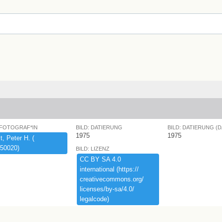
 FOTOGRAF*IN
BILD: DATIERUNG
BILD: DATIERUNG (
1975
1975
,​ ​Peter ​H.​ ​(​
50020)​
BILD: LIZENZ
CC ​BY ​SA ​4.​0 ​
international ​(​https:​/​/​
creativecommons.​org/​
licenses/​by-​sa/​4.​0/​
legalcode)​