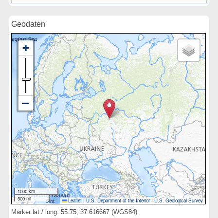
Geodaten
1000 km
500 mi
Leaflet
|
U.S. Department of the Interior
|
U.S. Geological Survey
Marker lat / long: 55.75, 37.616667 (WGS84)