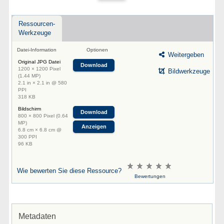
Ressourcen-
Werkzeuge
Datei-Information
Optionen
Weitergeben
Original JPG Datei
Download
1200 × 1200 Pixel
Bildwerkzeuge
(1.44 MP)
2.1 in × 2.1 in @ 580
PPI
318 KB
Bildschirm
Download
800 × 800 Pixel (0.64
MP)
Anzeigen
6.8 cm × 6.8 cm @
300 PPI
96 KB
Wie bewerten Sie diese Ressource?
Bewertungen
Metadaten