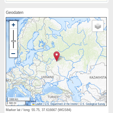
Geodaten
1000 km
500 mi
Leaflet
|
U.S. Department of the Interior
|
U.S. Geological Survey
Marker lat / long: 55.75, 37.616667 (WGS84)