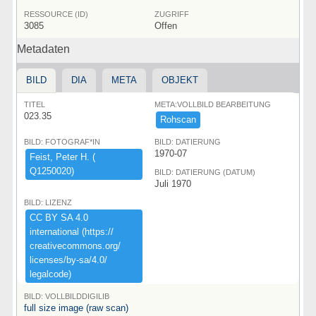
RESSOURCE (ID)
ZUGRIFF
3085
Offen
Metadaten
BILD
DIA
META
OBJEKT
TITEL
META:VOLLBILD BEARBEITUNG
023.35
Rohscan
BILD: FOTOGRAF*IN
BILD: DATIERUNG
1970-07
Feist,​ ​Peter ​H.​ ​(​
Q1250020)​
BILD: DATIERUNG (DATUM)
Juli 1970
BILD: LIZENZ
CC ​BY ​SA ​4.​0 ​
international ​(​https:​/​/​
creativecommons.​org/​
licenses/​by-​sa/​4.​0/​
legalcode)​
BILD: VOLLBILDDIGILIB
full size image (raw scan)