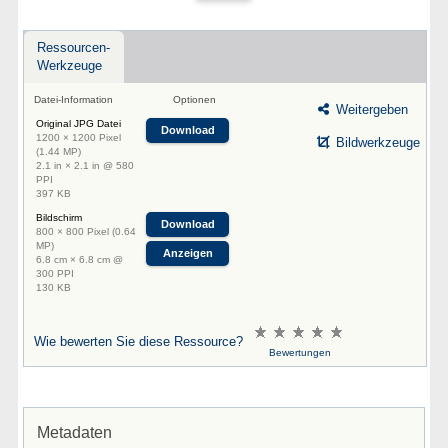
Ressourcen-
Werkzeuge
Datei-Information
Optionen
Weitergeben
Original JPG Datei
Download
1200 × 1200 Pixel
Bildwerkzeuge
(1.44 MP)
2.1 in × 2.1 in @ 580
PPI
397 KB
Bildschirm
Download
800 × 800 Pixel (0.64
MP)
Anzeigen
6.8 cm × 6.8 cm @
300 PPI
130 KB
Wie bewerten Sie diese Ressource?
Bewertungen
Metadaten