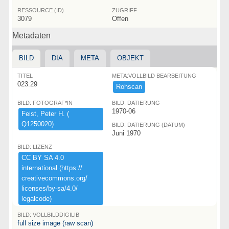
RESSOURCE (ID)
ZUGRIFF
3079
Offen
Metadaten
BILD
DIA
META
OBJEKT
TITEL
META:VOLLBILD BEARBEITUNG
023.29
Rohscan
BILD: FOTOGRAF*IN
BILD: DATIERUNG
1970-06
Feist,​ ​Peter ​H.​ ​(​
Q1250020)​
BILD: DATIERUNG (DATUM)
Juni 1970
BILD: LIZENZ
CC ​BY ​SA ​4.​0 ​
international ​(​https:​/​/​
creativecommons.​org/​
licenses/​by-​sa/​4.​0/​
legalcode)​
BILD: VOLLBILDDIGILIB
full size image (raw scan)