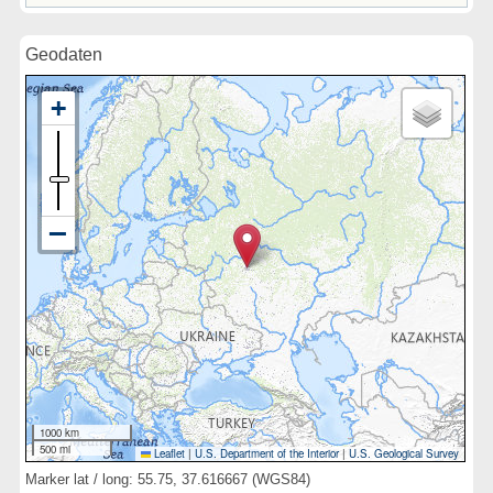
Geodaten
1000 km
500 mi
Leaflet
|
U.S. Department of the Interior
|
U.S. Geological Survey
Marker lat / long: 55.75, 37.616667 (WGS84)