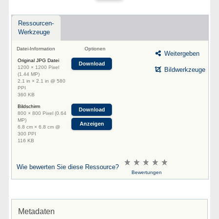
Ressourcen-
Werkzeuge
Datei-Information
Optionen
Weitergeben
Original JPG Datei
Download
1200 × 1200 Pixel
Bildwerkzeuge
(1.44 MP)
2.1 in × 2.1 in @ 580
PPI
360 KB
Bildschirm
Download
800 × 800 Pixel (0.64
MP)
Anzeigen
6.8 cm × 6.8 cm @
300 PPI
116 KB
Wie bewerten Sie diese Ressource?
Bewertungen
Metadaten