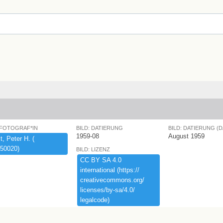
 FOTOGRAF*IN
BILD: DATIERUNG
BILD: DATIERUNG (
1959-08
August 1959
,​ ​Peter ​H.​ ​(​
50020)​
BILD: LIZENZ
CC ​BY ​SA ​4.​0 ​
international ​(​https:​/​/​
creativecommons.​org/​
licenses/​by-​sa/​4.​0/​
legalcode)​