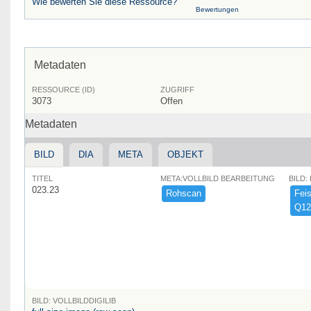
Wie bewerten Sie diese Ressource?
Bewertungen
Metadaten
RESSOURCE (ID)
ZUGRIFF
3073
Offen
Metadaten
BILD
DIA
META
OBJEKT
TITEL
META:VOLLBILD BEARBEITUNG
BILD:
023.23
Rohscan
Feist
Q12
BILD: VOLLBILDDIGILIB