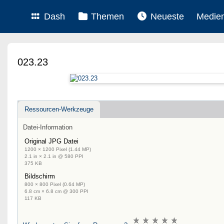
Dash
Themen
Neueste
Medie
023.23
Ressourcen-Werkzeuge
Datei-Information
Original JPG Datei
1200 × 1200 Pixel (1.44 MP)
2.1 in × 2.1 in @ 580 PPI
375 KB
Bildschirm
800 × 800 Pixel (0.64 MP)
6.8 cm × 6.8 cm @ 300 PPI
117 KB