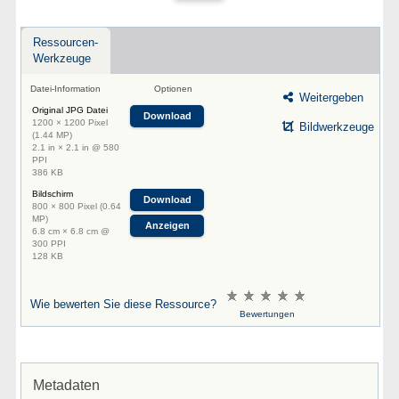
Ressourcen-
Werkzeuge
Datei-Information
Optionen
Weitergeben
Original JPG Datei
Download
1200 × 1200 Pixel
Bildwerkzeuge
(1.44 MP)
2.1 in × 2.1 in @ 580
PPI
386 KB
Bildschirm
Download
800 × 800 Pixel (0.64
MP)
Anzeigen
6.8 cm × 6.8 cm @
300 PPI
128 KB
Wie bewerten Sie diese Ressource?
Bewertungen
Metadaten