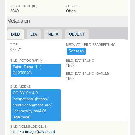
RESSOURCE (ID)
ZUGRIFF
3040
Offen
Metadaten
BILD
DIA
META
OBJEKT
TITEL
META:VOLLBILD BEARBEITUNG
022.71
Rohscan
BILD: FOTOGRAF*IN
BILD: DATIERUNG
1962
Feist,​ ​Peter ​H.​ ​(​
Q1250020)​
BILD: DATIERUNG (DATUM)
1962
BILD: LIZENZ
CC ​BY ​SA ​4.​0 ​
international ​(​https:​/​/​
creativecommons.​org/​
licenses/​by-​sa/​4.​0/​
legalcode)​
BILD: VOLLBILDDIGILIB
full size image (raw scan)