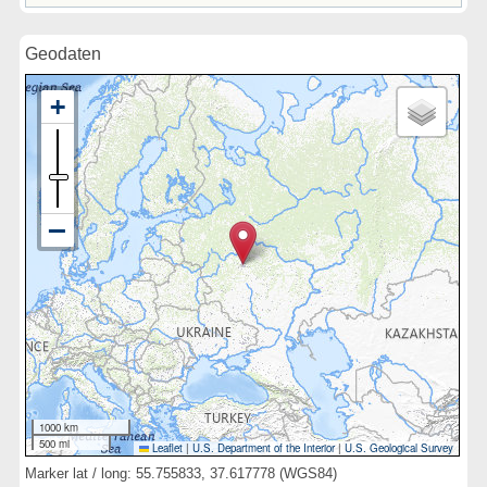
Geodaten
1000 km
500 mi
Leaflet
|
U.S. Department of the Interior
|
U.S. Geological Survey
Marker lat / long: 55.755833, 37.617778 (WGS84)