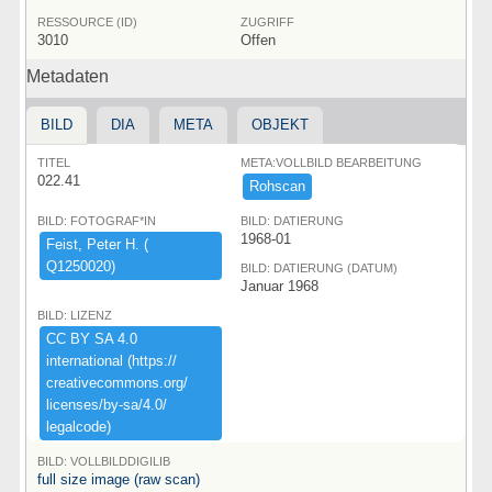
RESSOURCE (ID)
ZUGRIFF
3010
Offen
Metadaten
BILD
DIA
META
OBJEKT
TITEL
META:VOLLBILD BEARBEITUNG
022.41
Rohscan
BILD: FOTOGRAF*IN
BILD: DATIERUNG
1968-01
Feist,​ ​Peter ​H.​ ​(​
Q1250020)​
BILD: DATIERUNG (DATUM)
Januar 1968
BILD: LIZENZ
CC ​BY ​SA ​4.​0 ​
international ​(​https:​/​/​
creativecommons.​org/​
licenses/​by-​sa/​4.​0/​
legalcode)​
BILD: VOLLBILDDIGILIB
full size image (raw scan)