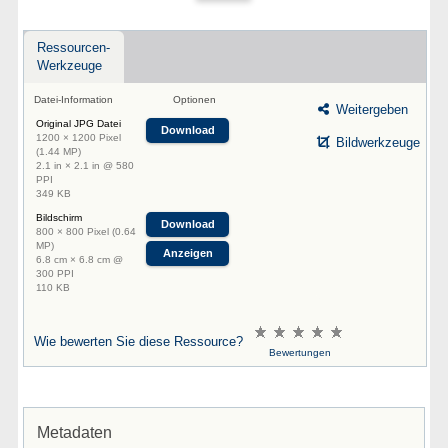
Ressourcen-
Werkzeuge
Datei-Information
Optionen
Weitergeben
Original JPG Datei
Download
1200 × 1200 Pixel
Bildwerkzeuge
(1.44 MP)
2.1 in × 2.1 in @ 580
PPI
349 KB
Bildschirm
Download
800 × 800 Pixel (0.64
MP)
Anzeigen
6.8 cm × 6.8 cm @
300 PPI
110 KB
Wie bewerten Sie diese Ressource?
Bewertungen
Metadaten