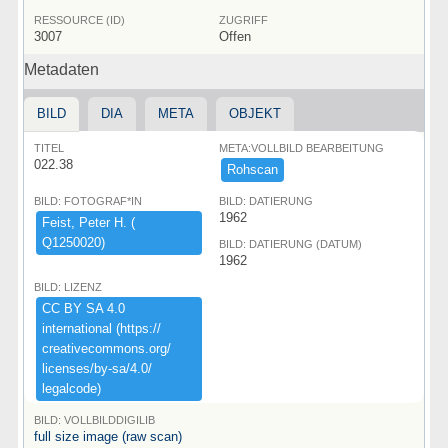
RESSOURCE (ID)
ZUGRIFF
3007
Offen
Metadaten
BILD
DIA
META
OBJEKT
TITEL
META:VOLLBILD BEARBEITUNG
022.38
Rohscan
BILD: FOTOGRAF*IN
BILD: DATIERUNG
1962
Feist,​ ​Peter ​H.​ ​(​
Q1250020)​
BILD: DATIERUNG (DATUM)
1962
BILD: LIZENZ
CC ​BY ​SA ​4.​0 ​
international ​(​https:​/​/​
creativecommons.​org/​
licenses/​by-​sa/​4.​0/​
legalcode)​
BILD: VOLLBILDDIGILIB
full size image (raw scan)