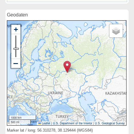
Geodaten
1000 km
500 mi
Leaflet
|
U.S. Department of the Interior
|
U.S. Geological Survey
Marker lat / long: 56.310278, 38.129444 (WGS84)