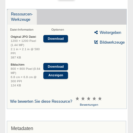
Ressourcen-
Werkzeuge
Datei-Information
Optionen
Weitergeben
Original JPG Datei
Download
1200 × 1200 Pixel
Bildwerkzeuge
(1.44 MP)
2.1 in × 2.1 in @ 580
PPI
387 KB
Bildschirm
Download
800 × 800 Pixel (0.64
MP)
Anzeigen
6.8 cm × 6.8 cm @
300 PPI
124 KB
Wie bewerten Sie diese Ressource?
Bewertungen
Metadaten