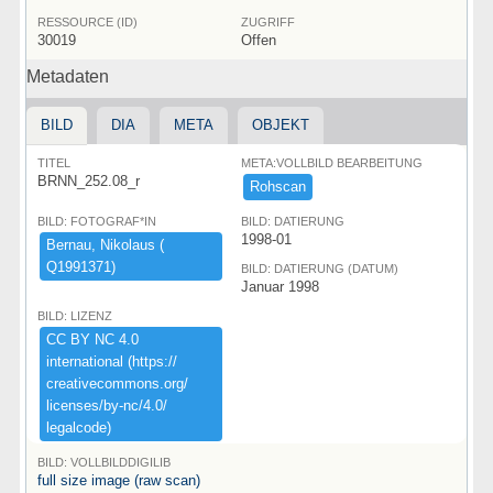
RESSOURCE (ID)
ZUGRIFF
30019
Offen
Metadaten
BILD
DIA
META
OBJEKT
TITEL
META:VOLLBILD BEARBEITUNG
BRNN_252.08_r
Rohscan
BILD: FOTOGRAF*IN
BILD: DATIERUNG
1998-01
Bernau,​ ​Nikolaus ​(​
Q1991371)​
BILD: DATIERUNG (DATUM)
Januar 1998
BILD: LIZENZ
CC ​BY ​NC ​4.​0 ​
international ​(​https:​/​/​
creativecommons.​org/​
licenses/​by-​nc/​4.​0/​
legalcode)​
BILD: VOLLBILDDIGILIB
full size image (raw scan)