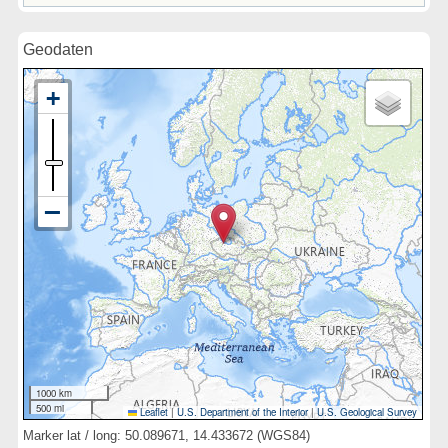
Geodaten
1000 km
500 mi
Leaflet
|
U.S. Department of the Interior
|
U.S. Geological Survey
Marker lat / long: 50.089671, 14.433672 (WGS84)