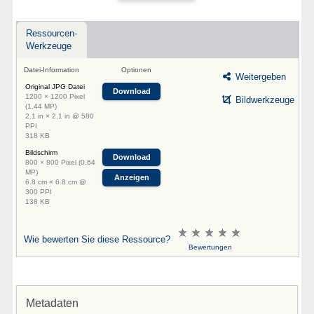
Ressourcen-
Werkzeuge
Datei-Information
Optionen
Weitergeben
Original JPG Datei
Download
1200 × 1200 Pixel
Bildwerkzeuge
(1.44 MP)
2.1 in × 2.1 in @ 580
PPI
318 KB
Bildschirm
Download
800 × 800 Pixel (0.64
MP)
Anzeigen
6.8 cm × 6.8 cm @
300 PPI
138 KB
Wie bewerten Sie diese Ressource?
Bewertungen
Metadaten