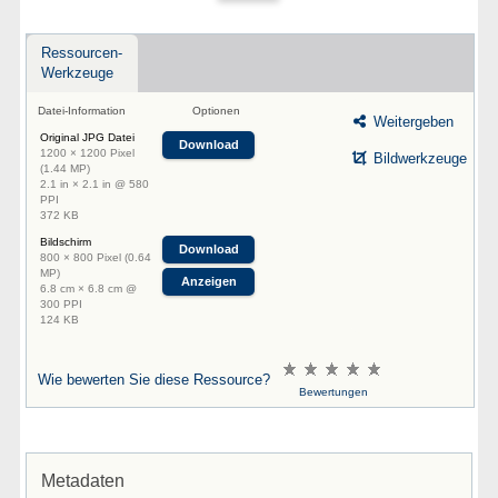
Ressourcen-
Werkzeuge
Datei-Information
Optionen
Weitergeben
Original JPG Datei
Download
1200 × 1200 Pixel
Bildwerkzeuge
(1.44 MP)
2.1 in × 2.1 in @ 580
PPI
372 KB
Bildschirm
Download
800 × 800 Pixel (0.64
MP)
Anzeigen
6.8 cm × 6.8 cm @
300 PPI
124 KB
Wie bewerten Sie diese Ressource?
Bewertungen
Metadaten