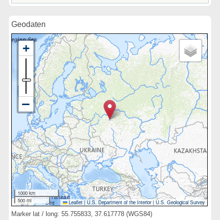
Geodaten
1000 km
500 mi
Leaflet
|
U.S. Department of the Interior
|
U.S. Geological Survey
Marker lat / long: 55.755833, 37.617778 (WGS84)