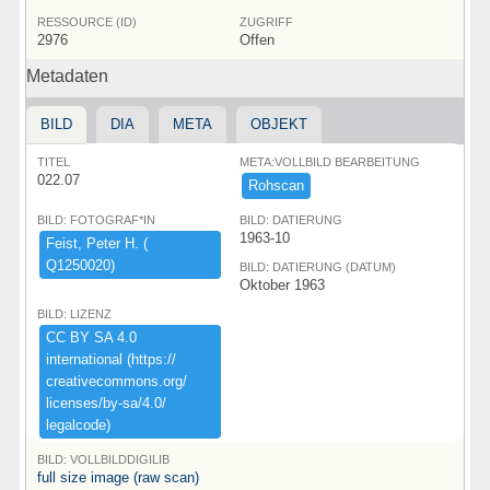
RESSOURCE (ID)
ZUGRIFF
2976
Offen
Metadaten
BILD
DIA
META
OBJEKT
TITEL
META:VOLLBILD BEARBEITUNG
022.07
Rohscan
BILD: FOTOGRAF*IN
BILD: DATIERUNG
1963-10
Feist,​ ​Peter ​H.​ ​(​
Q1250020)​
BILD: DATIERUNG (DATUM)
Oktober 1963
BILD: LIZENZ
CC ​BY ​SA ​4.​0 ​
international ​(​https:​/​/​
creativecommons.​org/​
licenses/​by-​sa/​4.​0/​
legalcode)​
BILD: VOLLBILDDIGILIB
full size image (raw scan)