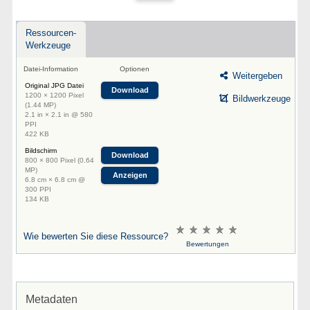
Ressourcen-
Werkzeuge
Datei-Information
Optionen
Weitergeben
Original JPG Datei
Download
1200 × 1200 Pixel
Bildwerkzeuge
(1.44 MP)
2.1 in × 2.1 in @ 580
PPI
422 KB
Bildschirm
Download
800 × 800 Pixel (0.64
MP)
Anzeigen
6.8 cm × 6.8 cm @
300 PPI
134 KB
Wie bewerten Sie diese Ressource?
Bewertungen
Metadaten