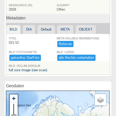
RESSOURCE (ID)
ZUGRIFF
2928
Offen
Metadaten
BILD
DIA
Default
META
OBJEKT
TITEL
META:VOLLBILD BEARBEITUNG
021.52
Rohscan
BILD: FOTOGRAF*IN
BILD: LIZENZ
gekauftes ​Dia/​Foto
alle ​Rechte ​vorbehalten
BILD: VOLLBILDDIGILIB
full size image (raw scan)
Geodaten