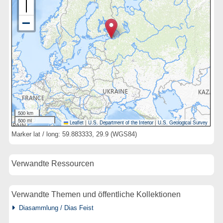
500 km
500 mi
Leaflet
|
U.S. Department of the Interior
|
U.S. Geological Survey
Marker lat / long: 59.883333, 29.9 (WGS84)
Verwandte Ressourcen
Verwandte Themen und öffentliche Kollektionen
Diasammlung / Dias Feist