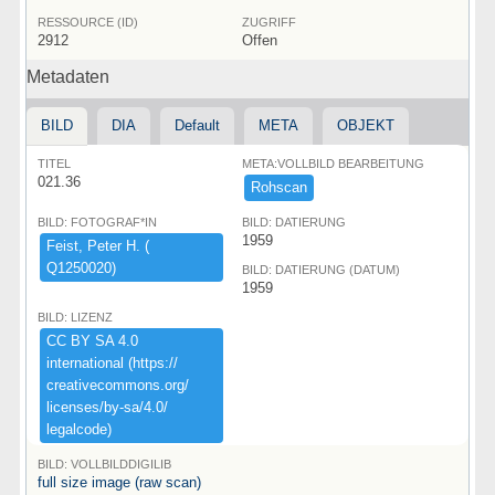
RESSOURCE (ID)
ZUGRIFF
2912
Offen
Metadaten
BILD
DIA
Default
META
OBJEKT
TITEL
META:VOLLBILD BEARBEITUNG
021.36
Rohscan
BILD: FOTOGRAF*IN
BILD: DATIERUNG
1959
Feist,​ ​Peter ​H.​ ​(​
Q1250020)​
BILD: DATIERUNG (DATUM)
1959
BILD: LIZENZ
CC ​BY ​SA ​4.​0 ​
international ​(​https:​/​/​
creativecommons.​org/​
licenses/​by-​sa/​4.​0/​
legalcode)​
BILD: VOLLBILDDIGILIB
full size image (raw scan)