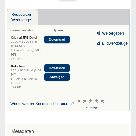
Ressourcen-
Werkzeuge
Datei-Information
Optionen
Weitergeben
Original JPG Datei
Download
1200 × 1200 Pixel
Bildwerkzeuge
(1.44 MP)
2.1 in × 2.1 in @ 580
PPI
362 KB
Bildschirm
Download
800 × 800 Pixel (0.64
MP)
Anzeigen
6.8 cm × 6.8 cm @
300 PPI
116 KB
Wie bewerten Sie diese Ressource?
Bewertungen
Metadaten