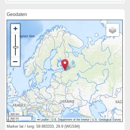
Geodaten
500 km
500 mi
Leaflet
|
U.S. Department of the Interior
|
U.S. Geological Survey
Marker lat / long: 59.883333, 29.9 (WGS84)