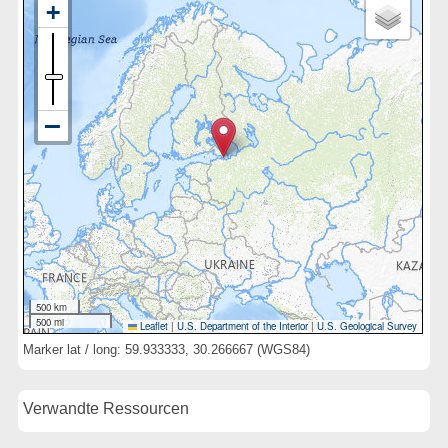
500 km
500 mi
Leaflet
|
U.S. Department of the Interior
|
U.S. Geological Survey
Marker lat / long: 59.933333, 30.266667 (WGS84)
Verwandte Ressourcen