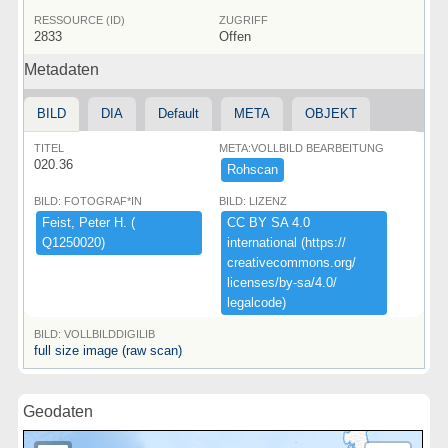
RESSOURCE (ID)
ZUGRIFF
2833
Offen
Metadaten
BILD
DIA
Default
META
OBJEKT
TITEL
META:VOLLBILD BEARBEITUNG
020.36
Rohscan
BILD: FOTOGRAF*IN
BILD: LIZENZ
Feist,​ ​Peter ​H.​ ​(​
CC ​BY ​SA ​4.​0 ​
Q1250020)​
international ​(​https:​/​/​
creativecommons.​org/​
licenses/​by-​sa/​4.​0/​
legalcode)​
BILD: VOLLBILDDIGILIB
full size image (raw scan)
Geodaten