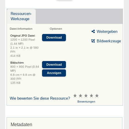
Ressourcen-
Werkzeuge
Datei-Information
Optionen
Weitergeben
Original JPG Datei
Download
1200 × 1200 Pixel
Bildwerkzeuge
(1.44 MP)
2.1 in × 2.1 in @ 580
PPI
414 KB
Bildschirm
Download
800 × 800 Pixel (0.64
MP)
Anzeigen
6.8 cm × 6.8 cm @
300 PPI
135 KB
Wie bewerten Sie diese Ressource?
Bewertungen
Metadaten