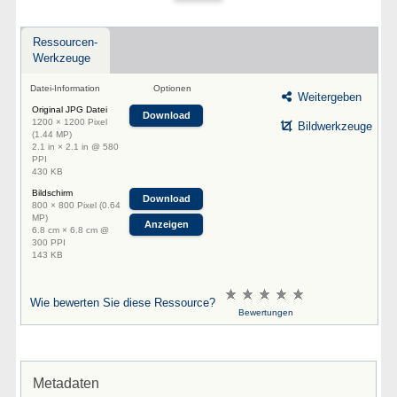
Ressourcen-
Werkzeuge
Datei-Information
Optionen
Weitergeben
Original JPG Datei
Download
1200 × 1200 Pixel
Bildwerkzeuge
(1.44 MP)
2.1 in × 2.1 in @ 580
PPI
430 KB
Bildschirm
Download
800 × 800 Pixel (0.64
MP)
Anzeigen
6.8 cm × 6.8 cm @
300 PPI
143 KB
Wie bewerten Sie diese Ressource?
Bewertungen
Metadaten