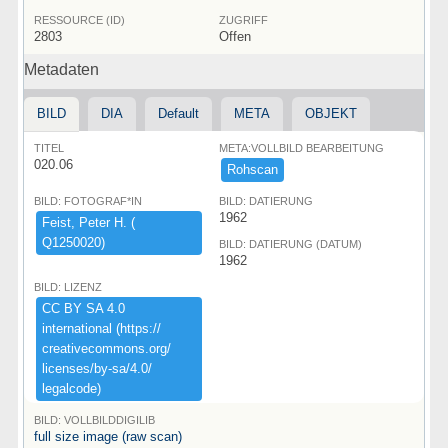
RESSOURCE (ID)
ZUGRIFF
2803
Offen
Metadaten
BILD
DIA
Default
META
OBJEKT
TITEL
META:VOLLBILD BEARBEITUNG
020.06
Rohscan
BILD: FOTOGRAF*IN
BILD: DATIERUNG
1962
Feist,​ ​Peter ​H.​ ​(​
Q1250020)​
BILD: DATIERUNG (DATUM)
1962
BILD: LIZENZ
CC ​BY ​SA ​4.​0 ​
international ​(​https:​/​/​
creativecommons.​org/​
licenses/​by-​sa/​4.​0/​
legalcode)​
BILD: VOLLBILDDIGILIB
full size image (raw scan)