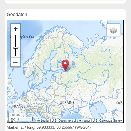
Geodaten
500 km
500 mi
Leaflet
|
U.S. Department of the Interior
|
U.S. Geological Survey
Marker lat / long: 59.933333, 30.266667 (WGS84)