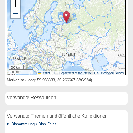
500 km
500 mi
Leaflet
|
U.S. Department of the Interior
|
U.S. Geological Survey
Marker lat / long: 59.933333, 30.266667 (WGS84)
Verwandte Ressourcen
Verwandte Themen und öffentliche Kollektionen
Diasammlung / Dias Feist