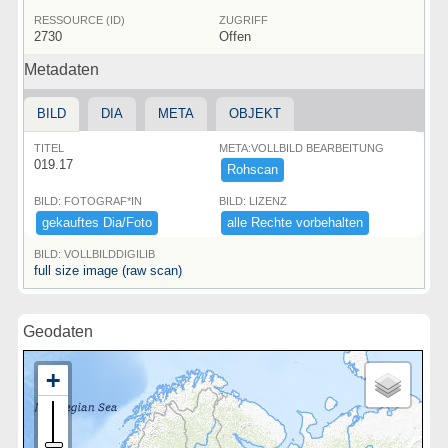
RESSOURCE (ID)
ZUGRIFF
2730
Offen
Metadaten
BILD
DIA
META
OBJEKT
TITEL
META:VOLLBILD BEARBEITUNG
019.17
Rohscan
BILD: FOTOGRAF*IN
BILD: LIZENZ
gekauftes ​Dia/​Foto
alle ​Rechte ​vorbehalten
BILD: VOLLBILDDIGILIB
full size image (raw scan)
Geodaten