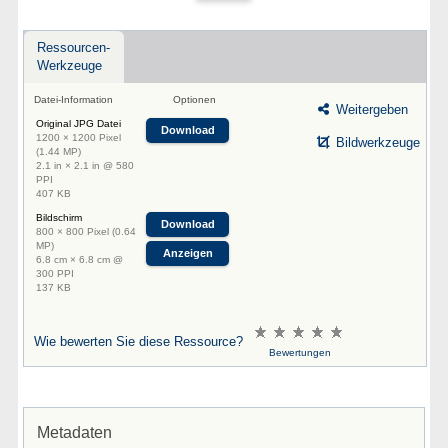
Ressourcen-
Werkzeuge
Datei-Information
Optionen
Weitergeben
Original JPG Datei
Download
1200 × 1200 Pixel
Bildwerkzeuge
(1.44 MP)
2.1 in × 2.1 in @ 580
PPI
407 KB
Bildschirm
Download
800 × 800 Pixel (0.64
MP)
Anzeigen
6.8 cm × 6.8 cm @
300 PPI
137 KB
Wie bewerten Sie diese Ressource?
Bewertungen
Metadaten