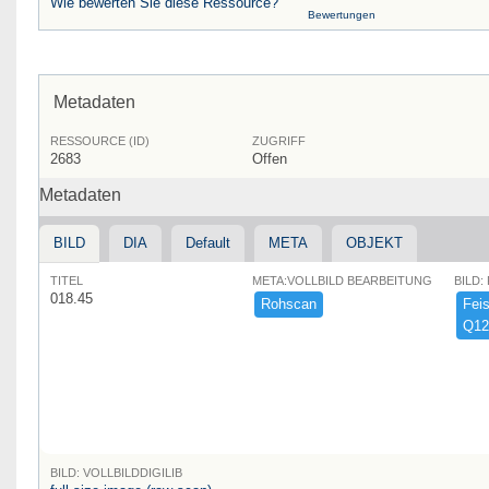
Wie bewerten Sie diese Ressource?
Bewertungen
Metadaten
RESSOURCE (ID)
ZUGRIFF
2683
Offen
Metadaten
BILD
DIA
Default
META
OBJEKT
TITEL
META:VOLLBILD BEARBEITUNG
BILD:
018.45
Rohscan
Feist
Q12
BILD: VOLLBILDDIGILIB