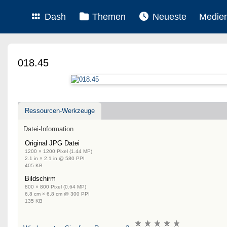
Dash
Themen
Neueste
Medie
018.45
Ressourcen-Werkzeuge
Datei-Information
Original JPG Datei
1200 × 1200 Pixel (1.44 MP)
2.1 in × 2.1 in @ 580 PPI
405 KB
Bildschirm
800 × 800 Pixel (0.64 MP)
6.8 cm × 6.8 cm @ 300 PPI
135 KB