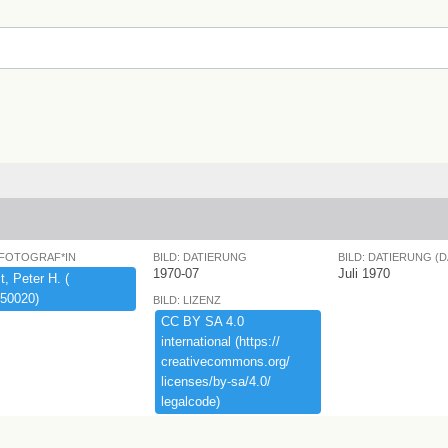
 FOTOGRAF*IN
BILD: DATIERUNG
BILD: DATIERUNG (
1970-07
Juli 1970
,​ ​Peter ​H.​ ​(​
50020)​
BILD: LIZENZ
CC ​BY ​SA ​4.​0 ​
international ​(​https:​/​/​
creativecommons.​org/​
licenses/​by-​sa/​4.​0/​
legalcode)​