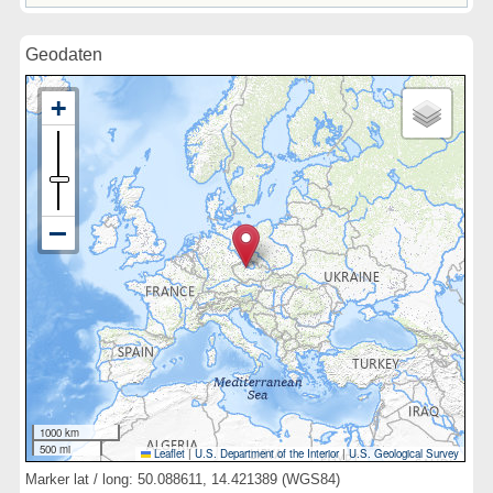
Geodaten
1000 km
500 mi
Leaflet
|
U.S. Department of the Interior
|
U.S. Geological Survey
Marker lat / long: 50.088611, 14.421389 (WGS84)