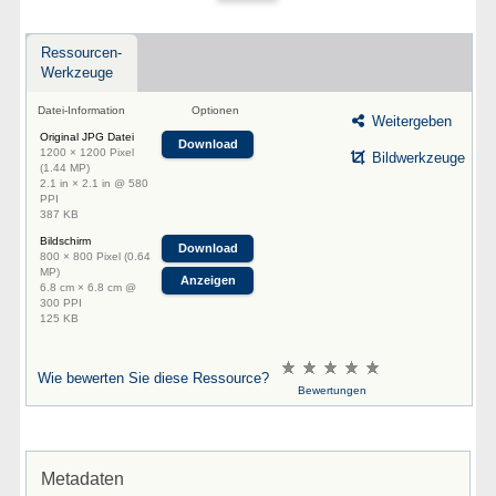
Ressourcen-
Werkzeuge
Datei-Information
Optionen
Weitergeben
Original JPG Datei
Download
1200 × 1200 Pixel
Bildwerkzeuge
(1.44 MP)
2.1 in × 2.1 in @ 580
PPI
387 KB
Bildschirm
Download
800 × 800 Pixel (0.64
MP)
Anzeigen
6.8 cm × 6.8 cm @
300 PPI
125 KB
Wie bewerten Sie diese Ressource?
Bewertungen
Metadaten