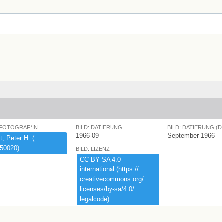
 FOTOGRAF*IN
BILD: DATIERUNG
BILD: DATIERUNG (
1966-09
September 1966
,​ ​Peter ​H.​ ​(​
50020)​
BILD: LIZENZ
CC ​BY ​SA ​4.​0 ​
international ​(​https:​/​/​
creativecommons.​org/​
licenses/​by-​sa/​4.​0/​
legalcode)​