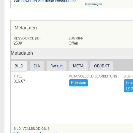
Wie bewerten Sie diese Ressource?
Bewertungen
Metadaten
RESSOURCE (ID)
ZUGRIFF
2539
Offen
Metadaten
BILD
DIA
Default
META
OBJEKT
TITEL
META:VOLLBILD BEARBEITUNG
BILD:
016.67
Rohscan
Feist
Q12
BILD: VOLLBILDDIGILIB