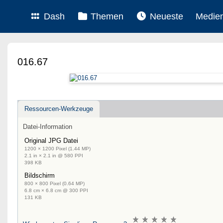
Dash
Themen
Neueste
Medie
016.67
Ressourcen-Werkzeuge
Datei-Information
Original JPG Datei
1200 × 1200 Pixel (1.44 MP)
2.1 in × 2.1 in @ 580 PPI
398 KB
Bildschirm
800 × 800 Pixel (0.64 MP)
6.8 cm × 6.8 cm @ 300 PPI
131 KB