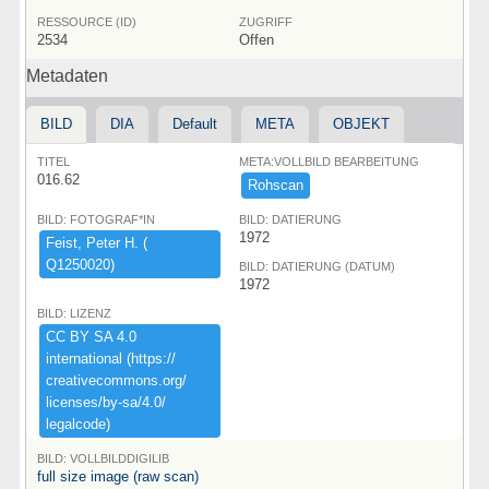
RESSOURCE (ID)
ZUGRIFF
2534
Offen
Metadaten
BILD
DIA
Default
META
OBJEKT
TITEL
META:VOLLBILD BEARBEITUNG
016.62
Rohscan
BILD: FOTOGRAF*IN
BILD: DATIERUNG
1972
Feist,​ ​Peter ​H.​ ​(​
Q1250020)​
BILD: DATIERUNG (DATUM)
1972
BILD: LIZENZ
CC ​BY ​SA ​4.​0 ​
international ​(​https:​/​/​
creativecommons.​org/​
licenses/​by-​sa/​4.​0/​
legalcode)​
BILD: VOLLBILDDIGILIB
full size image (raw scan)