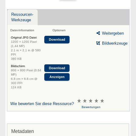
Ressourcen-
Werkzeuge
Datei-Information
Optionen
Weitergeben
Original JPG Datei
Download
1200 × 1200 Pixel
Bildwerkzeuge
(1.44 MP)
2.1 in × 2.1 in @ 580
PPI
380 KB
Bildschirm
Download
800 × 800 Pixel (0.64
MP)
Anzeigen
6.8 cm × 6.8 cm @
300 PPI
124 KB
Wie bewerten Sie diese Ressource?
Bewertungen
Metadaten