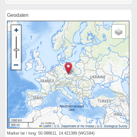
Geodaten
1000 km
500 mi
Leaflet
|
U.S. Department of the Interior
|
U.S. Geological Survey
Marker lat / long: 50.088611, 14.421389 (WGS84)