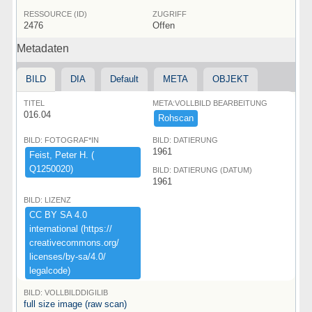
RESSOURCE (ID)
ZUGRIFF
2476
Offen
Metadaten
BILD
DIA
Default
META
OBJEKT
TITEL
META:VOLLBILD BEARBEITUNG
016.04
Rohscan
BILD: FOTOGRAF*IN
BILD: DATIERUNG
1961
Feist,​ ​Peter ​H.​ ​(​
Q1250020)​
BILD: DATIERUNG (DATUM)
1961
BILD: LIZENZ
CC ​BY ​SA ​4.​0 ​
international ​(​https:​/​/​
creativecommons.​org/​
licenses/​by-​sa/​4.​0/​
legalcode)​
BILD: VOLLBILDDIGILIB
full size image (raw scan)