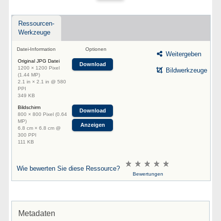
Ressourcen-
Werkzeuge
Datei-Information
Optionen
Weitergeben
Original JPG Datei
Download
1200 × 1200 Pixel
Bildwerkzeuge
(1.44 MP)
2.1 in × 2.1 in @ 580
PPI
349 KB
Bildschirm
Download
800 × 800 Pixel (0.64
MP)
Anzeigen
6.8 cm × 6.8 cm @
300 PPI
111 KB
Wie bewerten Sie diese Ressource?
Bewertungen
Metadaten