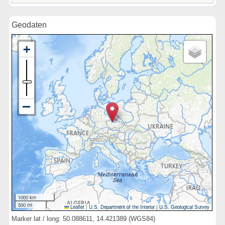
Geodaten
1000 km
500 mi
Leaflet
|
U.S. Department of the Interior
|
U.S. Geological Survey
Marker lat / long: 50.088611, 14.421389 (WGS84)