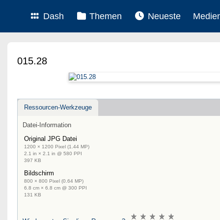
Dash
Themen
Neueste
Medie
015.28
Ressourcen-Werkzeuge
Datei-Information
Original JPG Datei
1200 × 1200 Pixel (1.44 MP)
2.1 in × 2.1 in @ 580 PPI
397 KB
Bildschirm
800 × 800 Pixel (0.64 MP)
6.8 cm × 6.8 cm @ 300 PPI
131 KB