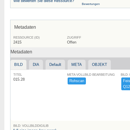
Wie bewerten Sie diese Ressource?
Bewertungen
Metadaten
RESSOURCE (ID)
ZUGRIFF
2415
Offen
Metadaten
BILD
DIA
Default
META
OBJEKT
TITEL
META:VOLLBILD BEARBEITUNG
BILD:
015.28
Rohscan
Feist
Q12
BILD: VOLLBILDDIGILIB