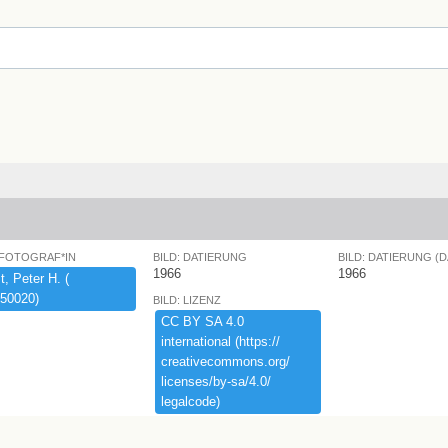
 FOTOGRAF*IN
BILD: DATIERUNG
BILD: DATIERUNG (
1966
1966
,​ ​Peter ​H.​ ​(​
50020)​
BILD: LIZENZ
CC ​BY ​SA ​4.​0 ​
international ​(​https:​/​/​
creativecommons.​org/​
licenses/​by-​sa/​4.​0/​
legalcode)​