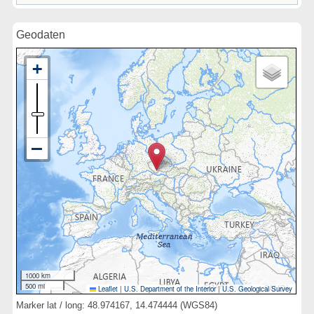
Geodaten
1000 km
500 mi
Leaflet
|
U.S. Department of the Interior
|
U.S. Geological Survey
Marker lat / long: 48.974167, 14.474444 (WGS84)