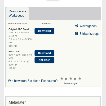
Ressourcen-
Werkzeuge
Datei-Information
Optionen
Weitergeben
Original JPG Datei
Download
1200 × 1200 Pixel
Bildwerkzeuge
(1.44 MP)
2.1 in × 2.1 in @ 580
PPI
365 KB
Bildschirm
Download
800 × 800 Pixel (0.64
MP)
Anzeigen
6.8 cm × 6.8 cm @
300 PPI
118 KB
Wie bewerten Sie diese Ressource?
Bewertungen
Metadaten