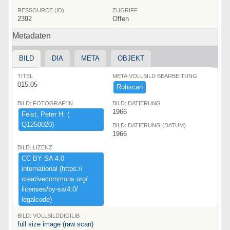
RESSOURCE (ID)
ZUGRIFF
2392
Offen
Metadaten
BILD
DIA
META
OBJEKT
TITEL
META:VOLLBILD BEARBEITUNG
015.05
Rohscan
BILD: FOTOGRAF*IN
BILD: DATIERUNG
1966
Feist,​ ​Peter ​H.​ ​(​
Q1250020)​
BILD: DATIERUNG (DATUM)
1966
BILD: LIZENZ
CC ​BY ​SA ​4.​0 ​
international ​(​https:​/​/​
creativecommons.​org/​
licenses/​by-​sa/​4.​0/​
legalcode)​
BILD: VOLLBILDDIGILIB
full size image (raw scan)