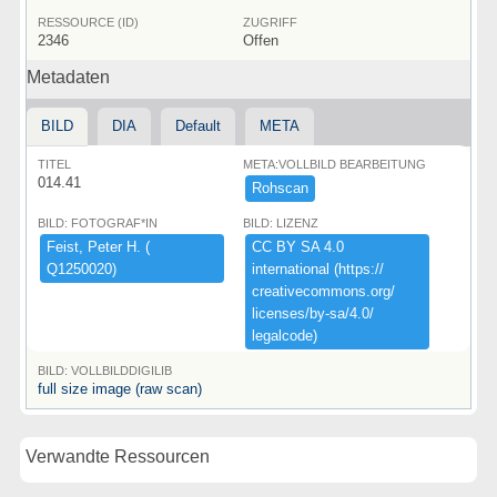
RESSOURCE (ID)
ZUGRIFF
2346
Offen
Metadaten
BILD
DIA
Default
META
TITEL
META:VOLLBILD BEARBEITUNG
014.41
Rohscan
BILD: FOTOGRAF*IN
BILD: LIZENZ
Feist,​ ​Peter ​H.​ ​(​
CC ​BY ​SA ​4.​0 ​
Q1250020)​
international ​(​https:​/​/​
creativecommons.​org/​
licenses/​by-​sa/​4.​0/​
legalcode)​
BILD: VOLLBILDDIGILIB
full size image (raw scan)
Verwandte Ressourcen