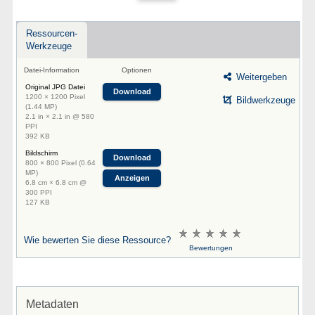
Ressourcen-
Werkzeuge
Datei-Information
Optionen
Weitergeben
Original JPG Datei
Download
1200 × 1200 Pixel
Bildwerkzeuge
(1.44 MP)
2.1 in × 2.1 in @ 580
PPI
392 KB
Bildschirm
Download
800 × 800 Pixel (0.64
MP)
Anzeigen
6.8 cm × 6.8 cm @
300 PPI
127 KB
Wie bewerten Sie diese Ressource?
Bewertungen
Metadaten