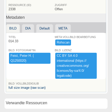
RESSOURCE (ID)
ZUGRIFF
2338
Offen
Metadaten
BILD
DIA
Default
META
TITEL
META:VOLLBILD BEARBEITUNG
014.33
Rohscan
BILD: FOTOGRAF*IN
BILD: LIZENZ
Feist,​ ​Peter ​H.​ ​(​
CC ​BY ​SA ​4.​0 ​
Q1250020)​
international ​(​https:​/​/​
creativecommons.​org/​
licenses/​by-​sa/​4.​0/​
legalcode)​
BILD: VOLLBILDDIGILIB
full size image (raw scan)
Verwandte Ressourcen