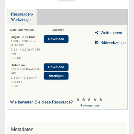
Ressourcen-
Werkzeuge
Datei-Information
Optionen
Weitergeben
Original JPG Datei
Download
1200 × 1200 Pixel
Bildwerkzeuge
(1.44 MP)
2.1 in × 2.1 in @ 580
PPI
322 KB
Bildschirm
Download
800 × 800 Pixel (0.64
MP)
Anzeigen
6.8 cm × 6.8 cm @
300 PPI
99 KB
Wie bewerten Sie diese Ressource?
Bewertungen
Metadaten