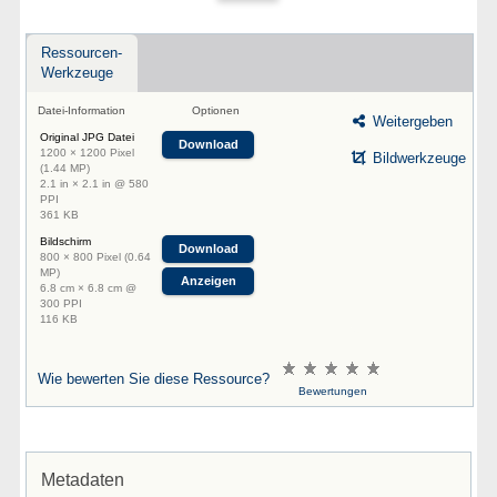
Ressourcen-
Werkzeuge
Datei-Information
Optionen
Weitergeben
Original JPG Datei
Download
1200 × 1200 Pixel
Bildwerkzeuge
(1.44 MP)
2.1 in × 2.1 in @ 580
PPI
361 KB
Bildschirm
Download
800 × 800 Pixel (0.64
MP)
Anzeigen
6.8 cm × 6.8 cm @
300 PPI
116 KB
Wie bewerten Sie diese Ressource?
Bewertungen
Metadaten