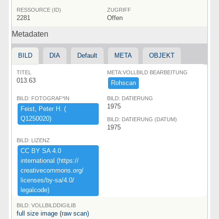
RESSOURCE (ID)
ZUGRIFF
2281
Offen
Metadaten
BILD
DIA
Default
META
OBJEKT
TITEL
META:VOLLBILD BEARBEITUNG
013.63
Rohscan
BILD: FOTOGRAF*IN
BILD: DATIERUNG
1975
Feist,​ ​Peter ​H.​ ​(​
Q1250020)​
BILD: DATIERUNG (DATUM)
1975
BILD: LIZENZ
CC ​BY ​SA ​4.​0 ​
international ​(​https:​/​/​
creativecommons.​org/​
licenses/​by-​sa/​4.​0/​
legalcode)​
BILD: VOLLBILDDIGILIB
full size image (raw scan)