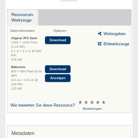
Ressourcen-
Werkzeuge
Datei-Information
Optionen
Weitergeben
Original JPG Datei
Download
1200 × 1200 Pixel
Bildwerkzeuge
(1.44 MP)
2.1 in × 2.1 in @ 580
PPI
378 KB
Bildschirm
Download
800 × 800 Pixel (0.64
MP)
Anzeigen
6.8 cm × 6.8 cm @
300 PPI
125 KB
Wie bewerten Sie diese Ressource?
Bewertungen
Metadaten