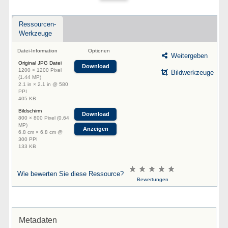
Ressourcen-
Werkzeuge
Datei-Information
Optionen
Weitergeben
Original JPG Datei
Download
1200 × 1200 Pixel
Bildwerkzeuge
(1.44 MP)
2.1 in × 2.1 in @ 580
PPI
405 KB
Bildschirm
Download
800 × 800 Pixel (0.64
MP)
Anzeigen
6.8 cm × 6.8 cm @
300 PPI
133 KB
Wie bewerten Sie diese Ressource?
Bewertungen
Metadaten