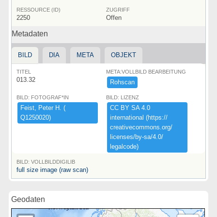
RESSOURCE (ID)
ZUGRIFF
2250
Offen
Metadaten
BILD
DIA
META
OBJEKT
TITEL
META:VOLLBILD BEARBEITUNG
013.32
Rohscan
BILD: FOTOGRAF*IN
BILD: LIZENZ
Feist,​ ​Peter ​H.​ ​(​
CC ​BY ​SA ​4.​0 ​
Q1250020)​
international ​(​https:​/​/​
creativecommons.​org/​
licenses/​by-​sa/​4.​0/​
legalcode)​
BILD: VOLLBILDDIGILIB
full size image (raw scan)
Geodaten