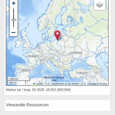
1000 km
500 mi
Leaflet
|
U.S. Department of the Interior
|
U.S. Geological Survey
Marker lat / long: 54.3528, 18.652 (WGS84)
Verwandte Ressourcen