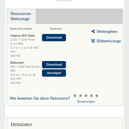
Ressourcen-
Werkzeuge
Datei-Information
Optionen
Weitergeben
Original JPG Datei
Download
1200 × 1200 Pixel
Bildwerkzeuge
(1.44 MP)
2.1 in × 2.1 in @ 580
PPI
384 KB
Bildschirm
Download
800 × 800 Pixel (0.64
MP)
Anzeigen
6.8 cm × 6.8 cm @
300 PPI
124 KB
Wie bewerten Sie diese Ressource?
Bewertungen
Metadaten