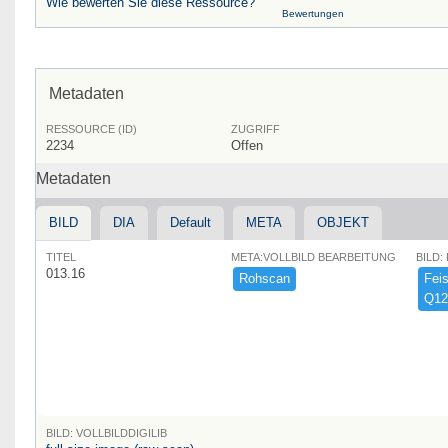
Wie bewerten Sie diese Ressource?
Bewertungen
Metadaten
RESSOURCE (ID)
ZUGRIFF
2234
Offen
Metadaten
BILD
DIA
Default
META
OBJEKT
TITEL
META:VOLLBILD BEARBEITUNG
BILD:
013.16
Rohscan
Feist
Q12
BILD: VOLLBILDDIGILIB