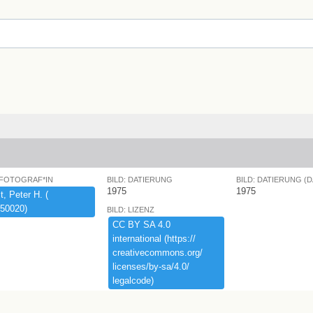
 FOTOGRAF*IN
BILD: DATIERUNG
BILD: DATIERUNG (
1975
1975
,​ ​Peter ​H.​ ​(​
50020)​
BILD: LIZENZ
CC ​BY ​SA ​4.​0 ​
international ​(​https:​/​/​
creativecommons.​org/​
licenses/​by-​sa/​4.​0/​
legalcode)​