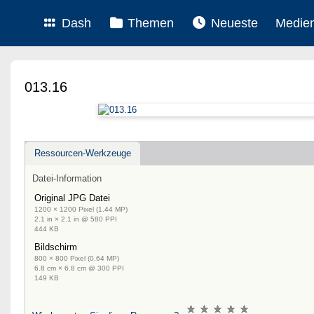
Dash
Themen
Neueste
Medie
013.16
Ressourcen-Werkzeuge
Datei-Information
Original JPG Datei
1200 × 1200 Pixel (1.44 MP)
2.1 in × 2.1 in @ 580 PPI
444 KB
Bildschirm
800 × 800 Pixel (0.64 MP)
6.8 cm × 6.8 cm @ 300 PPI
149 KB