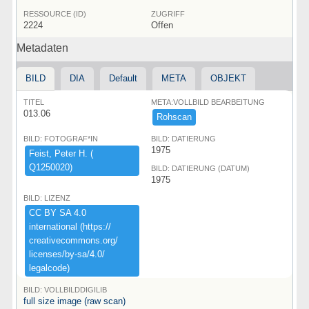
RESSOURCE (ID)
ZUGRIFF
2224
Offen
Metadaten
BILD
DIA
Default
META
OBJEKT
TITEL
META:VOLLBILD BEARBEITUNG
013.06
Rohscan
BILD: FOTOGRAF*IN
BILD: DATIERUNG
1975
Feist,​ ​Peter ​H.​ ​(​
Q1250020)​
BILD: DATIERUNG (DATUM)
1975
BILD: LIZENZ
CC ​BY ​SA ​4.​0 ​
international ​(​https:​/​/​
creativecommons.​org/​
licenses/​by-​sa/​4.​0/​
legalcode)​
BILD: VOLLBILDDIGILIB
full size image (raw scan)