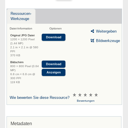
Ressourcen-
Werkzeuge
Datei-Information
Optionen
Weitergeben
Original JPG Datei
Download
1200 × 1200 Pixel
Bildwerkzeuge
(1.44 MP)
2.1 in × 2.1 in @ 580
PPI
370 KB
Bildschirm
Download
800 × 800 Pixel (0.64
MP)
Anzeigen
6.8 cm × 6.8 cm @
300 PPI
119 KB
Wie bewerten Sie diese Ressource?
Bewertungen
Metadaten