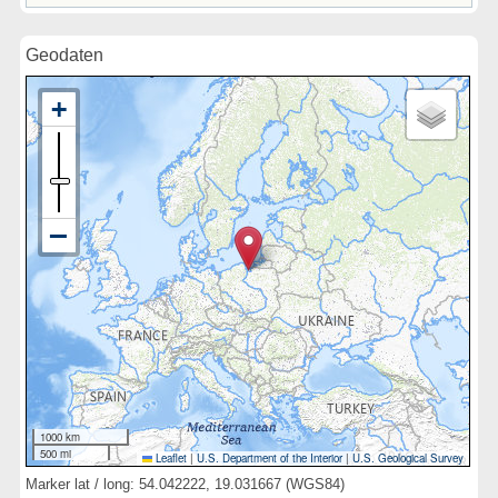
Geodaten
1000 km
500 mi
Leaflet
|
U.S. Department of the Interior
|
U.S. Geological Survey
Marker lat / long: 54.042222, 19.031667 (WGS84)