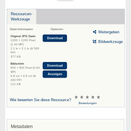
Ressourcen-
Werkzeuge
Datei-Information
Optionen
Weitergeben
Original JPG Datei
Download
1200 × 1200 Pixel
Bildwerkzeuge
(1.44 MP)
2.1 in × 2.1 in @ 580
PPI
377 KB
Bildschirm
Download
800 × 800 Pixel (0.64
MP)
Anzeigen
6.8 cm × 6.8 cm @
300 PPI
121 KB
Wie bewerten Sie diese Ressource?
Bewertungen
Metadaten