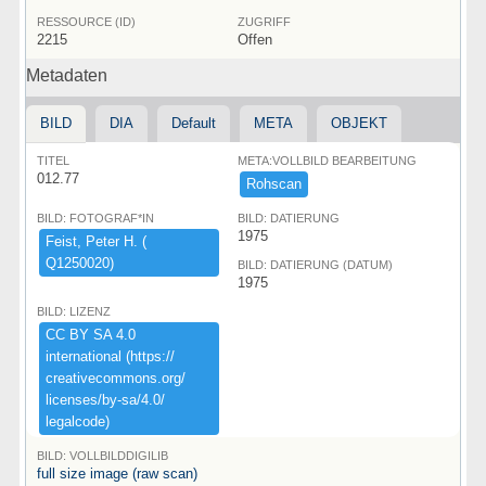
RESSOURCE (ID)
ZUGRIFF
2215
Offen
Metadaten
BILD
DIA
Default
META
OBJEKT
TITEL
META:VOLLBILD BEARBEITUNG
012.77
Rohscan
BILD: FOTOGRAF*IN
BILD: DATIERUNG
1975
Feist,​ ​Peter ​H.​ ​(​
Q1250020)​
BILD: DATIERUNG (DATUM)
1975
BILD: LIZENZ
CC ​BY ​SA ​4.​0 ​
international ​(​https:​/​/​
creativecommons.​org/​
licenses/​by-​sa/​4.​0/​
legalcode)​
BILD: VOLLBILDDIGILIB
full size image (raw scan)