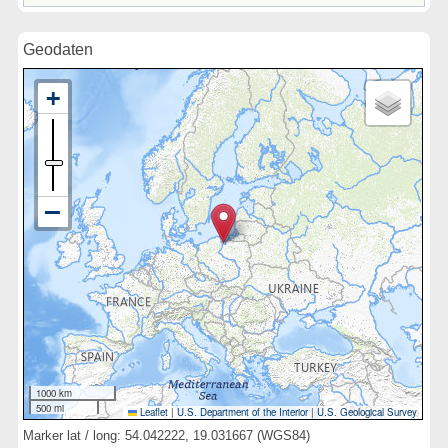
Geodaten
1000 km
500 mi
Leaflet
|
U.S. Department of the Interior
|
U.S. Geological Survey
Marker lat / long: 54.042222, 19.031667 (WGS84)