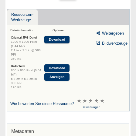
Ressourcen-
Werkzeuge
Datei-Information
Optionen
Weitergeben
Original JPG Datei
Download
1200 × 1200 Pixel
Bildwerkzeuge
(1.44 MP)
2.1 in × 2.1 in @ 580
PPI
369 KB
Bildschirm
Download
800 × 800 Pixel (0.64
MP)
Anzeigen
6.8 cm × 6.8 cm @
300 PPI
120 KB
Wie bewerten Sie diese Ressource?
Bewertungen
Metadaten