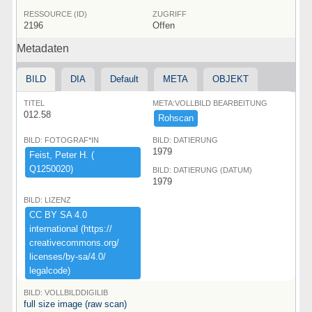
RESSOURCE (ID)
ZUGRIFF
2196
Offen
Metadaten
BILD
DIA
Default
META
OBJEKT
TITEL
META:VOLLBILD BEARBEITUNG
012.58
Rohscan
BILD: FOTOGRAF*IN
BILD: DATIERUNG
1979
Feist,​ ​Peter ​H.​ ​(​
Q1250020)​
BILD: DATIERUNG (DATUM)
1979
BILD: LIZENZ
CC ​BY ​SA ​4.​0 ​
international ​(​https:​/​/​
creativecommons.​org/​
licenses/​by-​sa/​4.​0/​
legalcode)​
BILD: VOLLBILDDIGILIB
full size image (raw scan)