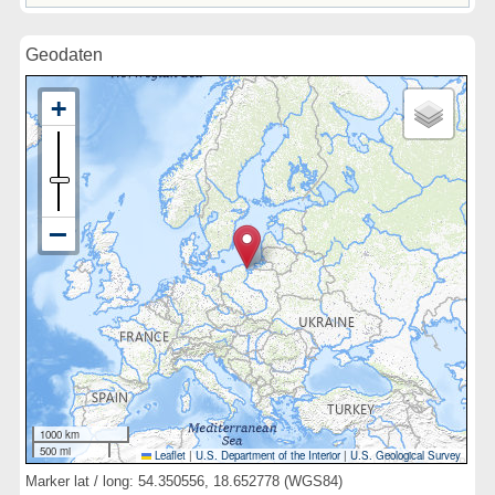
Geodaten
1000 km
500 mi
Leaflet
|
U.S. Department of the Interior
|
U.S. Geological Survey
Marker lat / long: 54.350556, 18.652778 (WGS84)