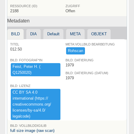
RESSOURCE (ID)
ZUGRIFF
2188
Offen
Metadaten
BILD
DIA
Default
META
OBJEKT
TITEL
META:VOLLBILD BEARBEITUNG
012.50
Rohscan
BILD: FOTOGRAF*IN
BILD: DATIERUNG
1979
Feist,​ ​Peter ​H.​ ​(​
Q1250020)​
BILD: DATIERUNG (DATUM)
1979
BILD: LIZENZ
CC ​BY ​SA ​4.​0 ​
international ​(​https:​/​/​
creativecommons.​org/​
licenses/​by-​sa/​4.​0/​
legalcode)​
BILD: VOLLBILDDIGILIB
full size image (raw scan)