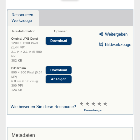
Ressourcen-
Werkzeuge
Datei-Information
Optionen
Weitergeben
Original JPG Datei
Download
1200 × 1200 Pixel
Bildwerkzeuge
(1.44 MP)
2.1 in × 2.1 in @ 580
PPI
382 KB
Bildschirm
Download
800 × 800 Pixel (0.64
MP)
Anzeigen
6.8 cm × 6.8 cm @
300 PPI
124 KB
Wie bewerten Sie diese Ressource?
Bewertungen
Metadaten