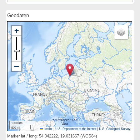
Geodaten
1000 km
500 mi
Leaflet
|
U.S. Department of the Interior
|
U.S. Geological Survey
Marker lat / long: 54.042222, 19.031667 (WGS84)