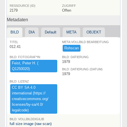
RESSOURCE (ID)
ZUGRIFF
2179
Offen
Metadaten
BILD
DIA
Default
META
OBJEKT
TITEL
META:VOLLBILD BEARBEITUNG
012.41
Rohscan
BILD: FOTOGRAF*IN
BILD: DATIERUNG
1979
Feist,​ ​Peter ​H.​ ​(​
Q1250020)​
BILD: DATIERUNG (DATUM)
1979
BILD: LIZENZ
CC ​BY ​SA ​4.​0 ​
international ​(​https:​/​/​
creativecommons.​org/​
licenses/​by-​sa/​4.​0/​
legalcode)​
BILD: VOLLBILDDIGILIB
full size image (raw scan)