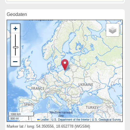
Geodaten
1000 km
500 mi
Leaflet
|
U.S. Department of the Interior
|
U.S. Geological Survey
Marker lat / long: 54.350556, 18.652778 (WGS84)