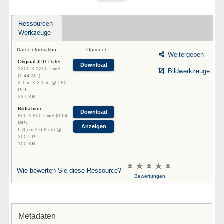
Ressourcen-
Werkzeuge
Datei-Information
Optionen
Weitergeben
Original JPG Datei
Download
1200 × 1200 Pixel
Bildwerkzeuge
(1.44 MP)
2.1 in × 2.1 in @ 580
PPI
327 KB
Bildschirm
Download
800 × 800 Pixel (0.64
MP)
Anzeigen
6.8 cm × 6.8 cm @
300 PPI
100 KB
Wie bewerten Sie diese Ressource?
Bewertungen
Metadaten