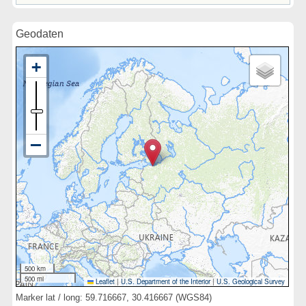
Geodaten
500 km
500 mi
Leaflet
|
U.S. Department of the Interior
|
U.S. Geological Survey
Marker lat / long: 59.716667, 30.416667 (WGS84)