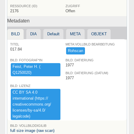
RESSOURCE (ID)
ZUGRIFF
2176
Offen
Metadaten
BILD
DIA
Default
META
OBJEKT
TITEL
META:VOLLBILD BEARBEITUNG
017.84
Rohscan
BILD: FOTOGRAF*IN
BILD: DATIERUNG
1977
Feist,​ ​Peter ​H.​ ​(​
Q1250020)​
BILD: DATIERUNG (DATUM)
1977
BILD: LIZENZ
CC ​BY ​SA ​4.​0 ​
international ​(​https:​/​/​
creativecommons.​org/​
licenses/​by-​sa/​4.​0/​
legalcode)​
BILD: VOLLBILDDIGILIB
full size image (raw scan)