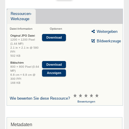
Ressourcen-
Werkzeuge
Datei-Information
Optionen
Weitergeben
Original JPG Datei
Download
1200 × 1200 Pixel
Bildwerkzeuge
(1.44 MP)
2.1 in × 2.1 in @ 580
PPI
502 KB
Bildschirm
Download
800 × 800 Pixel (0.64
MP)
Anzeigen
6.8 cm × 6.8 cm @
300 PPI
168 KB
Wie bewerten Sie diese Ressource?
Bewertungen
Metadaten