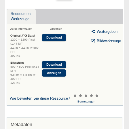
Ressourcen-
Werkzeuge
Datei-Information
Optionen
Weitergeben
Original JPG Datei
Download
1200 × 1200 Pixel
Bildwerkzeuge
(1.44 MP)
2.1 in × 2.1 in @ 580
PPI
392 KB
Bildschirm
Download
800 × 800 Pixel (0.64
MP)
Anzeigen
6.8 cm × 6.8 cm @
300 PPI
128 KB
Wie bewerten Sie diese Ressource?
Bewertungen
Metadaten