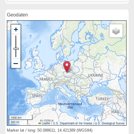
Geodaten
1000 km
500 mi
Leaflet
|
U.S. Department of the Interior
|
U.S. Geological Survey
Marker lat / long: 50.088611, 14.421389 (WGS84)