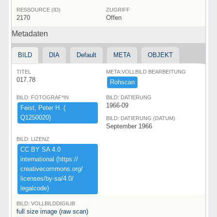
RESSOURCE (ID)
ZUGRIFF
2170
Offen
Metadaten
BILD
DIA
Default
META
OBJEKT
TITEL
META:VOLLBILD BEARBEITUNG
017.78
Rohscan
BILD: FOTOGRAF*IN
BILD: DATIERUNG
1966-09
Feist,​ ​Peter ​H.​ ​(​
Q1250020)​
BILD: DATIERUNG (DATUM)
September 1966
BILD: LIZENZ
CC ​BY ​SA ​4.​0 ​
international ​(​https:​/​/​
creativecommons.​org/​
licenses/​by-​sa/​4.​0/​
legalcode)​
BILD: VOLLBILDDIGILIB
full size image (raw scan)