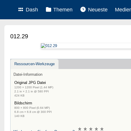
Dash
Themen
Neueste
Medie
012.29
Ressourcen-Werkzeuge
Datei-Information
Original JPG Datei
1200 × 1200 Pixel (1.44 MP)
2.1 in × 2.1 in @ 580 PPI
424 KB
Bildschirm
800 × 800 Pixel (0.64 MP)
6.8 cm × 6.8 cm @ 300 PPI
140 KB