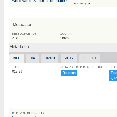
Wie bewerten Sie diese Ressource?
Bewertungen
Metadaten
RESSOURCE (ID)
ZUGRIFF
2146
Offen
Metadaten
BILD
DIA
Default
META
OBJEKT
TITEL
META:VOLLBILD BEARBEITUNG
BILD:
012.29
Rohscan
Feist
Q12
BILD: VOLLBILDDIGILIB