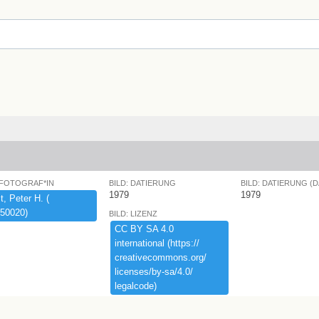
 FOTOGRAF*IN
BILD: DATIERUNG
BILD: DATIERUNG (
1979
1979
,​ ​Peter ​H.​ ​(​
50020)​
BILD: LIZENZ
CC ​BY ​SA ​4.​0 ​
international ​(​https:​/​/​
creativecommons.​org/​
licenses/​by-​sa/​4.​0/​
legalcode)​