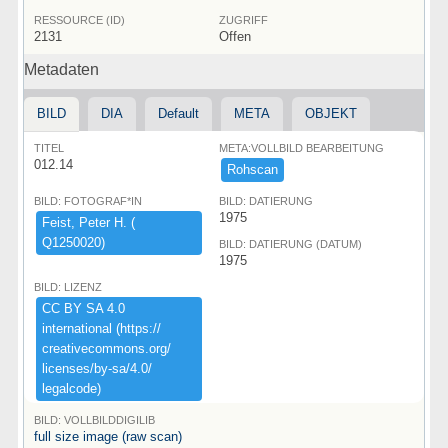
RESSOURCE (ID)
ZUGRIFF
2131
Offen
Metadaten
BILD
DIA
Default
META
OBJEKT
TITEL
META:VOLLBILD BEARBEITUNG
012.14
Rohscan
BILD: FOTOGRAF*IN
BILD: DATIERUNG
1975
Feist,​ ​Peter ​H.​ ​(​
Q1250020)​
BILD: DATIERUNG (DATUM)
1975
BILD: LIZENZ
CC ​BY ​SA ​4.​0 ​
international ​(​https:​/​/​
creativecommons.​org/​
licenses/​by-​sa/​4.​0/​
legalcode)​
BILD: VOLLBILDDIGILIB
full size image (raw scan)