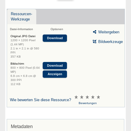
Ressourcen-
Werkzeuge
Datei-Information
Optionen
Weitergeben
Original JPG Datei
Download
1200 × 1200 Pixel
Bildwerkzeuge
(1.44 MP)
2.1 in × 2.1 in @ 580
PPI
357 KB
Bildschirm
Download
800 × 800 Pixel (0.64
MP)
Anzeigen
6.8 cm × 6.8 cm @
300 PPI
112 KB
Wie bewerten Sie diese Ressource?
Bewertungen
Metadaten