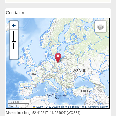
Geodaten
1000 km
500 mi
Leaflet
|
U.S. Department of the Interior
|
U.S. Geological Survey
Marker lat / long: 52.412217, 16.924997 (WGS84)