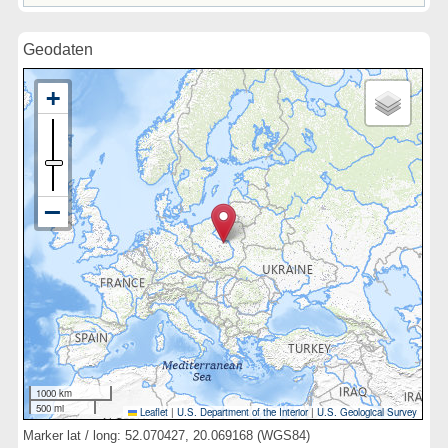
Geodaten
1000 km
500 mi
Leaflet
|
U.S. Department of the Interior
|
U.S. Geological Survey
Marker lat / long: 52.070427, 20.069168 (WGS84)