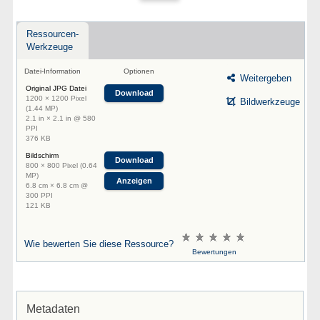
Ressourcen-
Werkzeuge
Datei-Information
Optionen
Weitergeben
Original JPG Datei
Download
1200 × 1200 Pixel
Bildwerkzeuge
(1.44 MP)
2.1 in × 2.1 in @ 580
PPI
376 KB
Bildschirm
Download
800 × 800 Pixel (0.64
MP)
Anzeigen
6.8 cm × 6.8 cm @
300 PPI
121 KB
Wie bewerten Sie diese Ressource?
Bewertungen
Metadaten