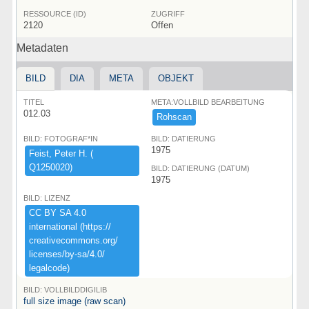
RESSOURCE (ID)
ZUGRIFF
2120
Offen
Metadaten
BILD
DIA
META
OBJEKT
TITEL
META:VOLLBILD BEARBEITUNG
012.03
Rohscan
BILD: FOTOGRAF*IN
BILD: DATIERUNG
1975
Feist,​ ​Peter ​H.​ ​(​
Q1250020)​
BILD: DATIERUNG (DATUM)
1975
BILD: LIZENZ
CC ​BY ​SA ​4.​0 ​
international ​(​https:​/​/​
creativecommons.​org/​
licenses/​by-​sa/​4.​0/​
legalcode)​
BILD: VOLLBILDDIGILIB
full size image (raw scan)